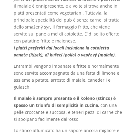
Il maiale è onnipresente, e a volte si trova anche in
piatti presentati come vegetariani. Tuttavia, la
principale specialità dei pub è senza carne: si tratta
dello smažený syr, il formaggio fritto, che viene
servito sul pane a mo’ di cotolette. E’ di solito offerto
con patatine fritte e maionese.
I piatti preferiti dai locali includono la cotoletta
panata (Rizek), di kuřecí (pollo) o vepřоvý (maiale).
Entrambi vengono impanate e fritte e normalmente
sono servite accompagnate da una fetta di limone e
assieme a patate, arrosto di maiale, canederli e
gulasch.
Il maiale è sempre presente e il koleno (stinco) è
spesso un trionfo di semplicità in cucina
, con una
pelle croccante e succosa, e teneri pezzi di carne che
si spolpano facilmente dall’osso
Lo stinco affumicato ha un sapore ancora migliore e