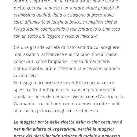
giorno, scoprirete che la cucina tradizionale ceca è
molto gustosa.
Il paese può vantare alcuni prodotti di
primissima qualità, dalla cacciagione al pesce, dalle
carni affumicate ai funghi di bosco, e i migliori chef di
Praga stanno cominciando a reinventare la cucina ceca
con un tocco più leggero e ricco di inventiva.
C’è una grande varietà di ristoranti tra cui scegliere –
dall’asiatico al francese e all’italiano fino ai meno
conosciuti come l’afghano – senza dimenticare,
naturalmente, pub e ristoranti che servono la tipica
cucina ceca.
Se bisogna proprio dire la verità, la cucina ceca è
spesso altrettanto gustosa, o anche più buona, di
quella assai simile dei paesi vicini, come l’Austria e la
Germania. I cechi hanno un numerose ricette simili
alla cucina polacca, ungherese e tedesco.
La maggior parte delle ricette della cucina ceca non è
per nulla adatta ai vegetariani, perché la maggior
parte dei piatti include salsicce di maiale e pancetta
.