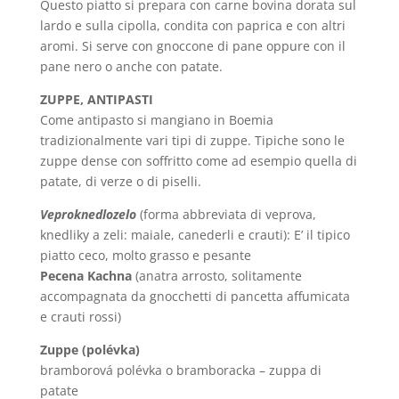
Questo piatto si prepara con carne bovina dorata sul
lardo e sulla cipolla, condita con paprica e con altri
aromi. Si serve con gnoccone di pane oppure con il
pane nero o anche con patate.
ZUPPE, ANTIPASTI
Come antipasto si mangiano in Boemia
tradizionalmente vari tipi di zuppe. Tipiche sono le
zuppe dense con soffritto come ad esempio quella di
patate, di verze o di piselli.
Veproknedlozelo
(forma abbreviata di veprova,
knedliky a zeli: maiale, canederli e crauti): E’ il tipico
piatto ceco, molto grasso e pesante
Pecena Kachna
(anatra arrosto, solitamente
accompagnata da gnocchetti di pancetta affumicata
e crauti rossi)
Zuppe (polévka)
bramborová polévka o bramboracka – zuppa di
patate