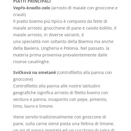
PIATTI PRINCIPALI
Vepřo-knedlo-zelo
(arrosto di maiale con gnoccone e
crauti)
Il piatto boemo piú tipico é composto da fette di
maiale arrosto, gnocchone di pane e cavolo bollito. Il
maiale arrosto, in diverse varianti, é
una specialità non soltanto della Boemia ma anche
della Baviera, Ungheria e Polonia. Nel passato, la
materia prima proveniva prevalentemente dalle
risorse casalinghe.
Svíčková na smetaně
(controfiletto alla panna con
gnoccone)
Controfiletto alla panna alle nostre latitudini
geografiche significa arrosto di filetto bovino con
verdura e panna, insaporito con pepe, pimento,
timo, lauro e limone.
Viene servito tradizionalmente con gnoccone di
pane, sulla carne viene posta una fettina di limone,
un po’ di panna montata ed un cucchiaio di salsa di