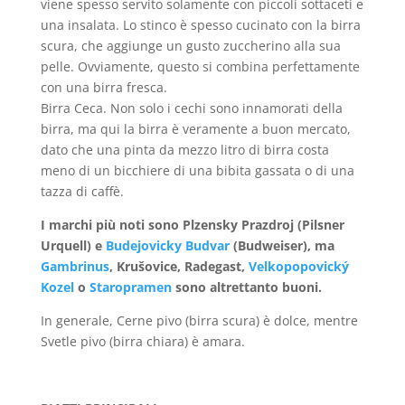
viene spesso servito solamente con piccoli sottaceti e
una insalata. Lo stinco è spesso cucinato con la birra
scura, che aggiunge un gusto zuccherino alla sua
pelle. Ovviamente, questo si combina perfettamente
con una birra fresca.
Birra Ceca. Non solo i cechi sono innamorati della
birra, ma qui la birra è veramente a buon mercato,
dato che una pinta da mezzo litro di birra costa
meno di un bicchiere di una bibita gassata o di una
tazza di caffè.
I marchi più noti sono Plzensky Prazdroj (Pilsner
Urquell) e
Budejovicky Budvar
(Budweiser), ma
Gambrinus
, Krušovice, Radegast,
Velkopopovický
Kozel
o
Staropramen
sono altrettanto buoni.
In generale, Cerne pivo (birra scura) è dolce, mentre
Svetle pivo (birra chiara) è amara.