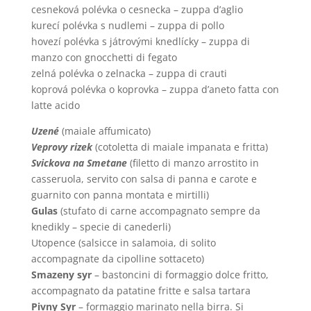
cesneková polévka o cesnecka – zuppa d’aglio
kurecí polévka s nudlemi – zuppa di pollo
hovezí polévka s játrovými knedlícky – zuppa di
manzo con gnocchetti di fegato
zelná polévka o zelnacka – zuppa di crauti
koprová polévka o koprovka – zuppa d’aneto fatta con
latte acido
Uzené
(maiale affumicato)
Veprovy rizek
(cotoletta di maiale impanata e fritta)
Svickova na Smetane
(filetto di manzo arrostito in
casseruola, servito con salsa di panna e carote e
guarnito con panna montata e mirtilli)
Gulas
(stufato di carne accompagnato sempre da
knedikly – specie di canederli)
Utopence (salsicce in salamoia, di solito
accompagnate da cipolline sottaceto)
Smazeny syr
– bastoncini di formaggio dolce fritto,
accompagnato da patatine fritte e salsa tartara
Pivny Syr
– formaggio marinato nella birra. Si