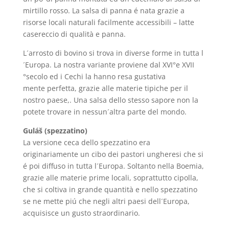
mirtillo rosso. La salsa di panna é nata grazie a
risorse locali naturali facilmente accessibili – latte
casereccio di qualità e panna.
L´arrosto di bovino si trova in diverse forme in tutta l
´Europa. La nostra variante proviene dal XVI°e XVII
°secolo ed i Cechi la hanno resa gustativa
mente perfetta, grazie alle materie tipiche per il
nostro paese,. Una salsa dello stesso sapore non la
potete trovare in nessun´altra parte del mondo.
Guláš (spezzatino)
La versione ceca dello spezzatino era
originariamente un cibo dei pastori ungheresi che si
é poi diffuso in tutta l´Europa. Soltanto nella Boemia,
grazie alle materie prime locali, soprattutto cipolla,
che si coltiva in grande quantità e nello spezzatino
se ne mette piú che negli altri paesi
dell´Europa,
acquisisce un gusto straordinario.