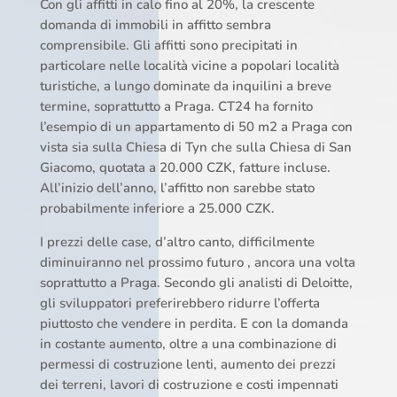
Con gli affitti in calo fino al 20%, la crescente
domanda di immobili in affitto sembra
comprensibile. Gli affitti sono precipitati in
particolare nelle località vicine a popolari località
turistiche, a lungo dominate da inquilini a breve
termine, soprattutto a Praga. CT24 ha fornito
l’esempio di un appartamento di 50 m2 a Praga con
vista sia sulla Chiesa di Tyn che sulla Chiesa di San
Giacomo, quotata a 20.000 CZK, fatture incluse.
All’inizio dell’anno, l’affitto non sarebbe stato
probabilmente inferiore a 25.000 CZK.
I prezzi delle case, d’altro canto, difficilmente
diminuiranno nel prossimo futuro , ancora una volta
soprattutto a Praga. Secondo gli analisti di Deloitte,
gli sviluppatori preferirebbero ridurre l’offerta
piuttosto che vendere in perdita. E con la domanda
in costante aumento, oltre a una combinazione di
permessi di costruzione lenti, aumento dei prezzi
dei terreni, lavori di costruzione e costi impennati