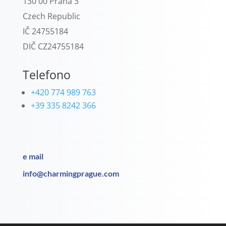
130 00 Praha 3
Czech Republic
IČ 24755184
DIČ CZ24755184
Telefono
+420 774 989 763
+39 335 8242 366
e mail
info@charmingprague.com