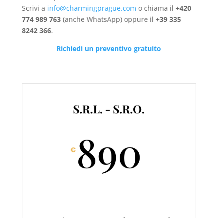
Scrivi a
info@charmingprague.com
o chiama il
+420
774 989 763
(anche WhatsApp) oppure il
+39 335
8242 366
.
Richiedi un preventivo gratuito
S.R.L. - S.R.O.
890
€